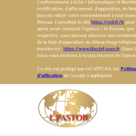
Conformément à la loi « informatique et liberté
rectification, d’effacement, d’opposition, de li
pouvez retirer votre consentement à tout mom
Réseau. Consultez le site
https://cnil.fr/fr
pour 
après avoir contacté l'Agence / le Réseau, que 
respectés, vous pouvez adresser une réclamati
de la liste d'opposition au démarchage télépho
inscrire ici :
https://www.bloctel.gouv.fr
. Dans 
nous vous invitons à ne pas inscrire de Donnée
Ce site est protégé par reCAPTCHA, les
Politiq
d'utilisation
de Google s'appliquent.
_site