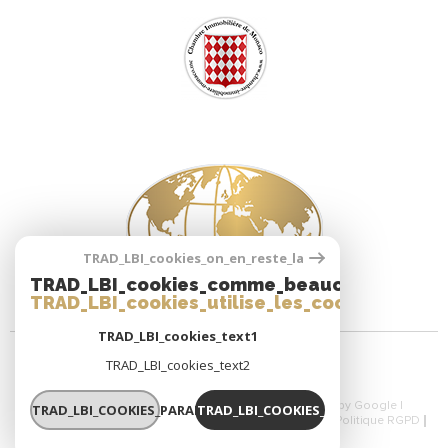
TRAD_LBI_cookies_on_en_reste_la
TRAD_LBI_cookies_comme_beaucoup_notre_
TRAD_LBI_cookies_utilise_les_cookies
TRAD_LBI_cookies_text1
TRAD_LBI_cookies_text2
© 2026 | Tous droits réservés | Traduction powered by Google |
TRAD_LBI_COOKIES_PARAMETRER
TRAD_LBI_COOKIES_OK
Plan Du Site
Mentions Légales
Admin
Nos Liens
Politique RGPD
TRAD_LBI_cookies_cookies