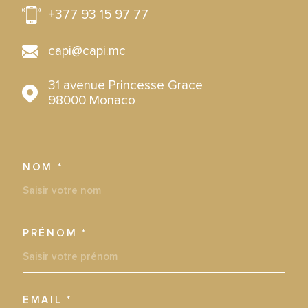
+377 93 15 97 77
capi@capi.mc
31 avenue Princesse Grace 
98000 
Monaco
NOM *
TRAD_MELTEM_VOSCOORDO
PRÉNOM *
EMAIL *