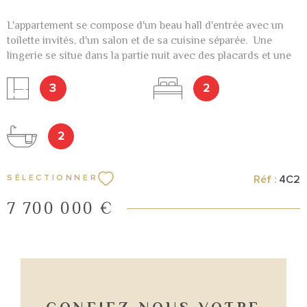
L'appartement se compose d'un beau hall d'entrée avec un
toilette invités, d'un salon et de sa cuisine séparée. Une
lingerie se situe dans la partie nuit avec des placards et une
salle de douche sans fenêtre. Les 2 chambres et la 2ème
salle de douche sont vue mer ainsi que la terrasse.
3
2
L’appartement dispose d’une cave. Pas de rétrocession.
2
Réf :
4C2
SÉLECTIONNER
7 700 000 €