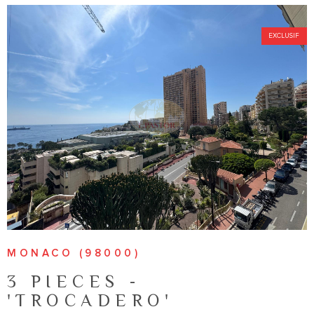
réalisé par un cabinet d'architecture et validé par l'urbanisme
ainsi que par les copropriétaires de l'immeuble. Ainsi, seuls
EXCLUSIF
les travaux de rénovation et modification de façade ( si
changement de destination) seront à prévoir par l'acquéreur.
VOIR LE BIEN
MONACO (98000)
3 PIECES -
'TROCADERO'